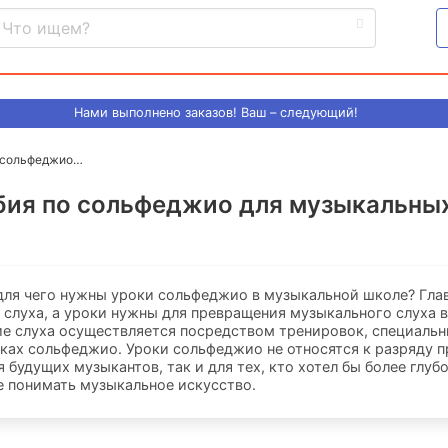
Нами выполнено
заказов! Ваш – следующий!
о сольфеджио…
обия по сольфеджио для музыкальны
для чего нужны уроки сольфеджио в музыкальной школе? Гла
 слуха, а уроки нужны для превращения музыкального слуха 
е слуха осуществляется посредством тренировок, специаль
ках сольфеджио. Уроки сольфеджио не относятся к разряду п
 будущих музыкантов, так и для тех, кто хотел бы более глубо
 понимать музыкальное искусство.